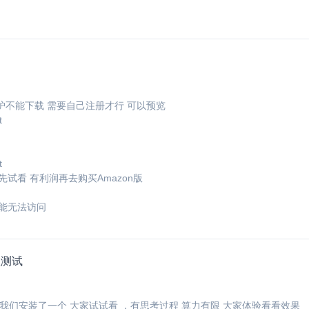
护不能下载 需要自己注册才行 可以预览
t
t
先试看 有利润再去购买
Amazon
版
可能无法访问
型测试
热，我们安装了一个 大家试试看 ，有思考过程 算力有限 大家体验看看效果