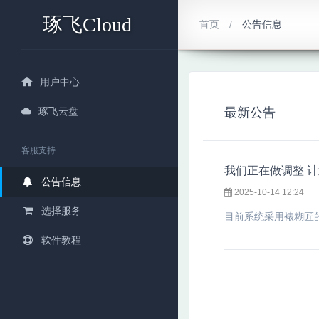
琢飞Cloud
首页
公告信息
用户中心
琢飞云盘
最新公告
客服支持
我们正在做调整 
公告信息
2025-10-14 12:24
选择服务
目前系统采用裱糊匠
软件教程